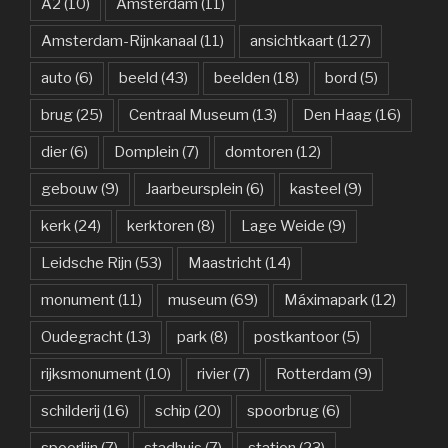
A2
(10)
Amsterdam
(11)
Amsterdam-Rijnkanaal
(11)
ansichtkaart
(127)
auto
(6)
beeld
(43)
beelden
(18)
bord
(5)
brug
(25)
Centraal Museum
(13)
Den Haag
(16)
dier
(6)
Domplein
(7)
domtoren
(12)
gebouw
(9)
Jaarbeursplein
(6)
kasteel
(9)
kerk
(24)
kerktoren
(8)
Lage Weide
(9)
Leidsche Rijn
(53)
Maastricht
(14)
monument
(11)
museum
(69)
Máximapark
(12)
Oudegracht
(13)
park
(8)
postkantoor
(5)
rijksmonument
(10)
rivier
(7)
Rotterdam
(9)
schilderij
(16)
schip
(20)
spoorbrug
(6)