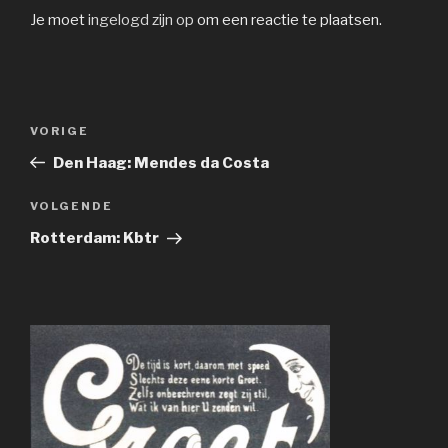
Je moet
ingelogd zijn op
om een reactie te plaatsen.
Bericht
Vorig
VORIGE
navigatie
bericht
Den Haag: Mendes da Costa
Volgend
VOLGENDE
bericht
Rotterdam: Kbtr