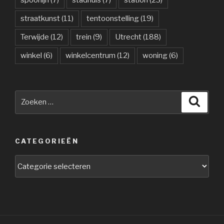
spoorlijn
(7)
stadhuis
(7)
station
(23)
straatkunst
(11)
tentoonstelling
(19)
Terwijde
(12)
trein
(9)
Utrecht
(188)
winkel
(6)
winkelcentrum
(12)
woning
(6)
Zoeken
Zoeke
naar:
CATEGORIEËN
Categorieën