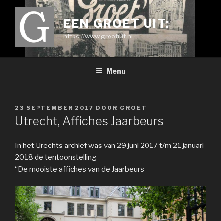
Ga
naar
EEN GROET UIT:
de
https://www.groetuit.nl
inhoud
Menu
GEPLAATST
23 SEPTEMBER 2017
DOOR
GROET
OP
Utrecht, Affiches Jaarbeurs
In het Urechts archief was van 29 juni 2017 t/m 21 januari
2018 de tentoonstelling
“De mooiste affiches van de Jaarbeurs