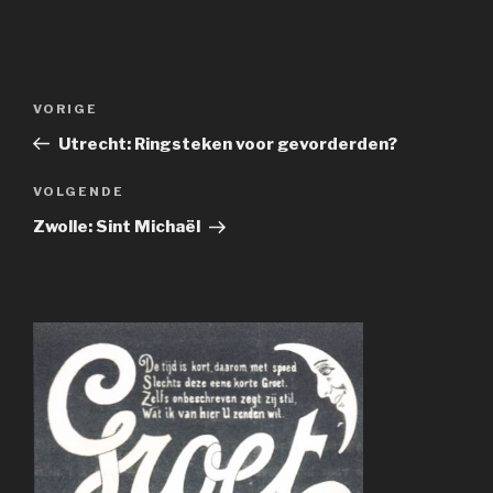
Bericht
Vorig
VORIGE
navigatie
bericht
Utrecht: Ringsteken voor gevorderden?
Volgend
VOLGENDE
bericht
Zwolle: Sint Michaël