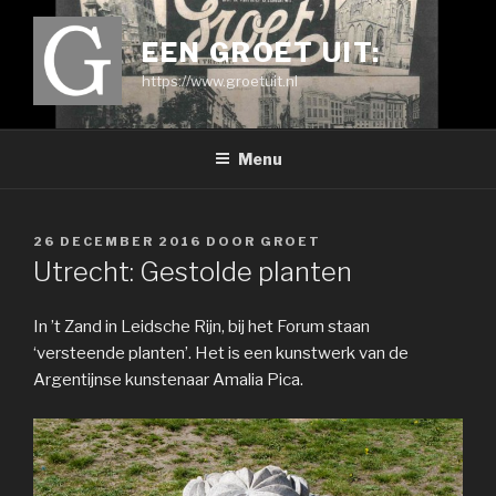
Ga
naar
EEN GROET UIT:
de
https://www.groetuit.nl
inhoud
Menu
GEPLAATST
26 DECEMBER 2016
DOOR
GROET
OP
Utrecht: Gestolde planten
In ’t Zand in Leidsche Rijn, bij het Forum staan
‘versteende planten’. Het is een kunstwerk van de
Argentijnse kunstenaar Amalia Pica.