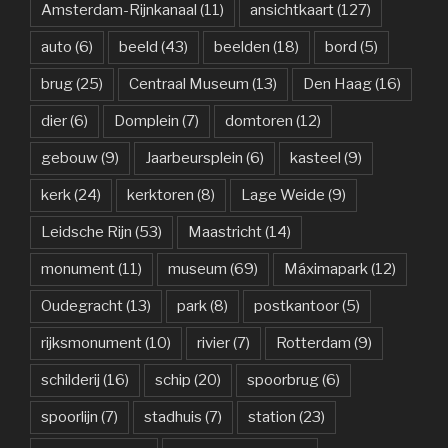
Amsterdam-Rijnkanaal
(11)
ansichtkaart
(127)
auto
(6)
beeld
(43)
beelden
(18)
bord
(5)
brug
(25)
Centraal Museum
(13)
Den Haag
(16)
dier
(6)
Domplein
(7)
domtoren
(12)
gebouw
(9)
Jaarbeursplein
(6)
kasteel
(9)
kerk
(24)
kerktoren
(8)
Lage Weide
(9)
Leidsche Rijn
(53)
Maastricht
(14)
monument
(11)
museum
(69)
Máximapark
(12)
Oudegracht
(13)
park
(8)
postkantoor
(5)
rijksmonument
(10)
rivier
(7)
Rotterdam
(9)
schilderij
(16)
schip
(20)
spoorbrug
(6)
spoorlijn
(7)
stadhuis
(7)
station
(23)