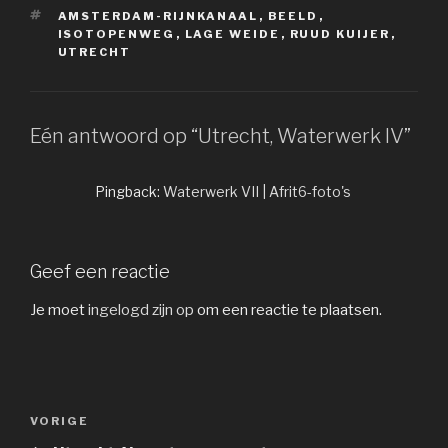
TAGS
AMSTERDAM-RIJNKANAAL
,
BEELD
,
ISOTOPENWEG
,
LAGE WEIDE
,
RUUD KUIJER
,
UTRECHT
Eén antwoord op “Utrecht, Waterwerk IV”
Pingback:
Waterwerk VII | Afrit6-foto's
Geef een reactie
Je moet
ingelogd zijn op
om een reactie te plaatsen.
Bericht
Vorig
VORIGE
navigatie
bericht