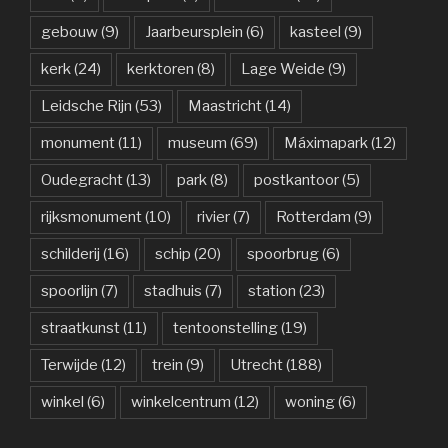
gebouw
(9)
Jaarbeursplein
(6)
kasteel
(9)
kerk
(24)
kerktoren
(8)
Lage Weide
(9)
Leidsche Rijn
(53)
Maastricht
(14)
monument
(11)
museum
(69)
Máximapark
(12)
Oudegracht
(13)
park
(8)
postkantoor
(5)
rijksmonument
(10)
rivier
(7)
Rotterdam
(9)
schilderij
(16)
schip
(20)
spoorbrug
(6)
spoorlijn
(7)
stadhuis
(7)
station
(23)
straatkunst
(11)
tentoonstelling
(19)
Terwijde
(12)
trein
(9)
Utrecht
(188)
winkel
(6)
winkelcentrum
(12)
woning
(6)