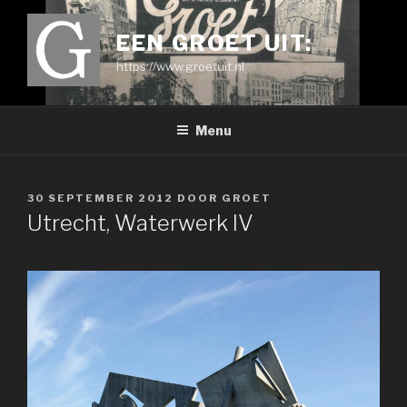
Ga
naar
EEN GROET UIT:
de
https://www.groetuit.nl
inhoud
Menu
GEPLAATST
30 SEPTEMBER 2012
DOOR
GROET
OP
Utrecht, Waterwerk IV