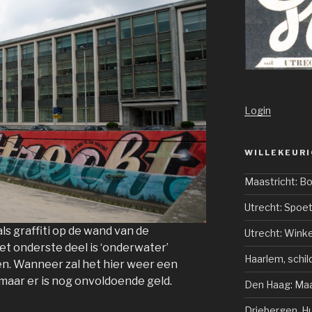
Login
WILLEKEURI
Maastricht: 
Utrecht: Spoet
ls graffiti op de wand van de
Utrecht: Wink
t onderste deel is ‘onderwater’
Haarlem, schil
n. Wanneer zal het hier weer een
r maar er is nog onvoldoende geld.
Den Haag: Ma
Driebergen, Hu