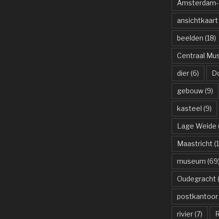
Amsterdam-R
ansichtkaart
beelden
(18)
Centraal M
dier
(6)
D
gebouw
(9)
kasteel
(9)
Lage Weide
Maastricht
(1
museum
(69
Oudegracht
(
postkantoor
rivier
(7)
R