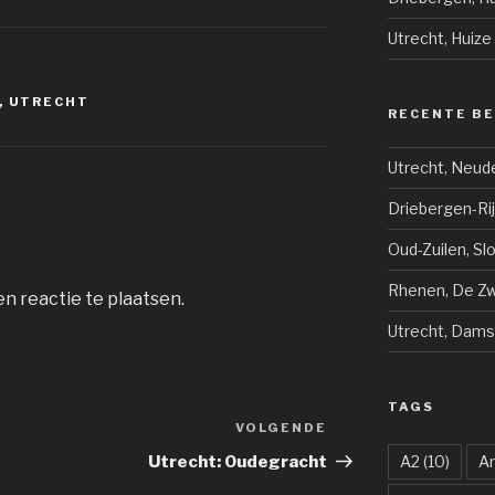
Utrecht, Huize
,
UTRECHT
RECENTE B
Utrecht, Neud
Driebergen-Ri
Oud-Zuilen, Sl
Rhenen, De Zwi
n reactie te plaatsen.
Utrecht, Dams
TAGS
VOLGENDE
Volgend
bericht
Utrecht: Oudegracht
A2
(10)
A