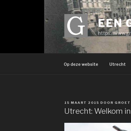
Ga
naar
de
EEN 
inhoud
https://www.gr
Op deze website
Utrecht
GEPLAATST
15 MAART 2015
DOOR
GROET
OP
Utrecht: Welkom in