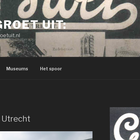
GROET UIT:
oetuit.nl
Museums
Het spoor
 Utrecht