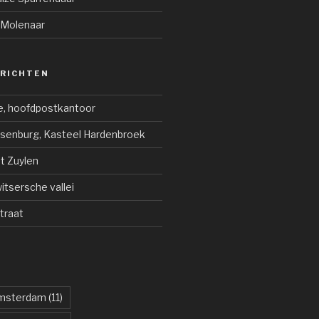
 Molenaar
ERICHTEN
e, hoofdpostkantoor
jsenburg, Kasteel Hardenbroek
ot Zuylen
tsersche vallei
traat
msterdam
(11)