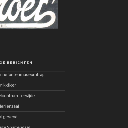
GE BERICHTEN
Bonnefantenmuseumtrap
nikkijker
elcentrum Terwijde
derijenzaal
atgevend
ize Sparrendaal