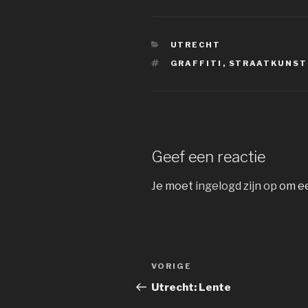
CATEGORIEËN
UTRECHT
TAGS
GRAFFITI
,
STRAATKUNST
Geef een reactie
Je moet
ingelogd zijn op
om ee
Bericht
Vorig
VORIGE
navigatie
bericht
Utrecht: Lente