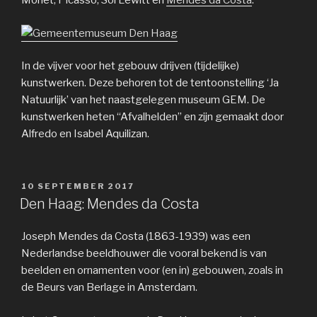
Monet, Picasso, Sol Lewitt en
Mendes da Costa
.
In de vijver voor het gebouw drijven (tijdelijke)
kunstwerken. Deze behoren tot de tentoonstelling ‘Ja
Natuurlijk’ van het naastgelegen museum GEM. De
kunstwerken heten “Afvalhelden” en zijn gemaakt door
Alfredo en Isabel Aquilizan.
GEPLAATST
10 SEPTEMBER 2017
OP
Den Haag: Mendes da Costa
Joseph Mendes da Costa (1863-1939) was een
Nederlandse beeldhouwer die vooral bekend is van
beelden en ornamenten voor (en in) gebouwen, zoals in
de Beurs van Berlage in Amsterdam.