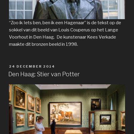
“Zoo ik Iets ben, ben ik een Hagenaar” is de tekst op de
sokkel van dit beeld van Louis Couperus op het Lange
Voorhout in Den Haag. De kunstenaar Kees Verkade
maakte dit bronzen beeld in 1998.
GEPLAATST
24 DECEMBER 2014
OP
Den Haag: Stier van Potter