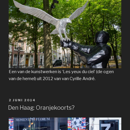
Een van de kunstwerken is ‘Les yeux du ciel’ (de ogen
van de hemel) uit 2012 van van Cyrille André.
GEPLAATST
2 JUNI 2014
OP
Den Haag: Oranjekoorts?