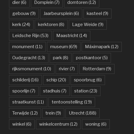
dier
(6)
Domplein
(7)
domtoren
(12)
gebouw
(9)
Jaarbeursplein
(6)
kasteel
(9)
kerk
(24)
kerktoren
(8)
Lage Weide
(9)
Leidsche Rijn
(53)
Maastricht
(14)
monument
(11)
museum
(69)
Máximapark
(12)
Oudegracht
(13)
park
(8)
postkantoor
(5)
rijksmonument
(10)
rivier
(7)
Rotterdam
(9)
schilderij
(16)
schip
(20)
spoorbrug
(6)
spoorlijn
(7)
stadhuis
(7)
station
(23)
straatkunst
(11)
tentoonstelling
(19)
Terwijde
(12)
trein
(9)
Utrecht
(188)
winkel
(6)
winkelcentrum
(12)
woning
(6)