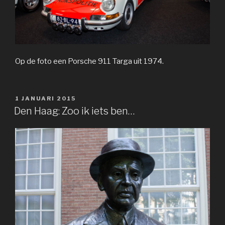
Op de foto een Porsche 911 Targa uit 1974.
GEPLAATST
1 JANUARI 2015
OP
Den Haag: Zoo ik iets ben…