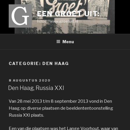
Ga
naar
EEN GROET UIT:
de
https://www.groetuit.nl
inhoud
Menu
CATEGORIE:
DEN HAAG
GEPLAATST
8 AUGUSTUS 2020
OP
Den Haag, Russia XXI
Van 28 mei 2013 t/m 8 september 2013 vond in Den
Haag op diverse plaatsen de beeldententoonstelling
Russia XXI plaats.
Een van die plaatsen was het Lange Voorhout, waar van