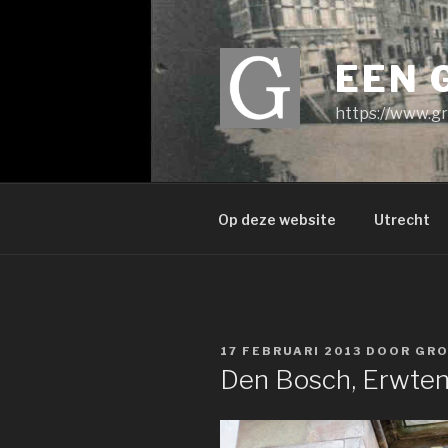
Ga
naar
de
EEN 
inhoud
https://www.gr
Op deze website
Utrecht
GEPLAATST
17 FEBRUARI 2013
DOOR
GRO
OP
Den Bosch, Erwte