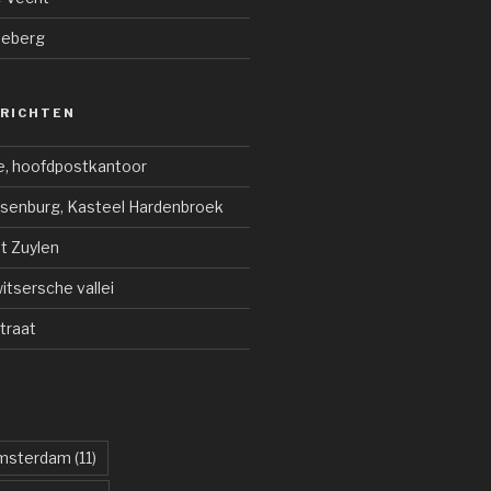
beberg
ERICHTEN
e, hoofdpostkantoor
jsenburg, Kasteel Hardenbroek
ot Zuylen
tsersche vallei
traat
msterdam
(11)