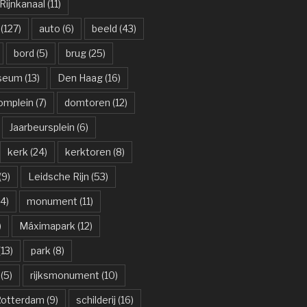
ijnkanaal
(11)
(127)
auto
(6)
beeld
(43)
bord
(5)
brug
(25)
useum
(13)
Den Haag
(16)
omplein
(7)
domtoren
(12)
Jaarbeursplein
(6)
kerk
(24)
kerktoren
(8)
(9)
Leidsche Rijn
(53)
4)
monument
(11)
)
Máximapark
(12)
13)
park
(8)
(5)
rijksmonument
(10)
otterdam
(9)
schilderij
(16)