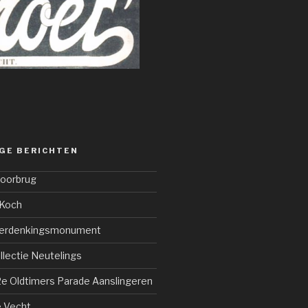
GE BERICHTEN
poorbrug
 Koch
Herdenkingsmonument
llectie Neutelings
2e Oldtimers Parade Aanslingeren
 Vecht