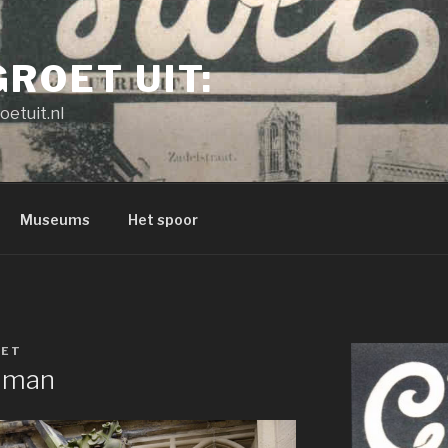
GROET UIT:
oetuit.nl
Museums
Het spoor
ET
nman