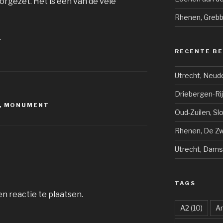
orgezet. Het is een van de vele
Rhenen, Greb
.
RECENTE B
Utrecht, Neud
Driebergen-Ri
,
MONUMENT
Oud-Zuilen, Sl
Rhenen, De Zwi
Utrecht, Dams
TAGS
n reactie te plaatsen.
A2
(10)
A