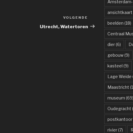
Amsterdam-R
ansichtkaart
VOLGENDE
Volgend
beelden
(18)
bericht
Utrecht, Watertoren
Centraal M
dier
(6)
D
gebouw
(9)
kasteel
(9)
Lage Weide
Maastricht
(1
museum
(69
Oudegracht
(
postkantoor
rivier
(7)
R