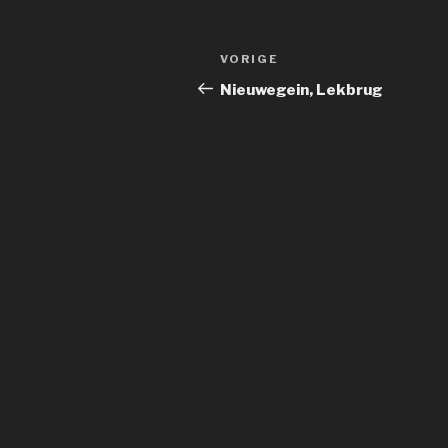
Bericht
Vorig
VORIGE
navigatie
bericht
Nieuwegein, Lekbrug