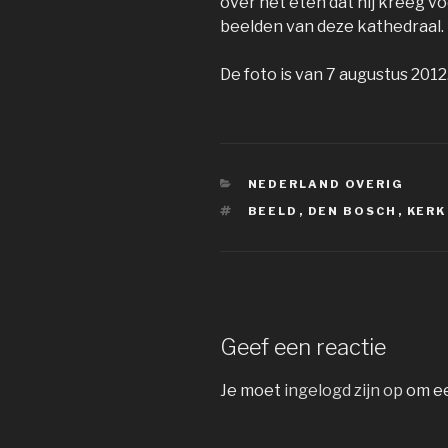
over het eten dat hij kreeg vo
beelden van deze kathedraal.
De foto is van 7 augustus 2012
CATEGORIEËN
NEDERLAND OVERIG
TAGS
BEELD
,
DEN BOSCH
,
KERK
Geef een reactie
Je moet
ingelogd zijn op
om ee