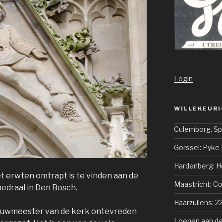
Login
WILLEKEURI
Culemborg, S
Gorssel: Pyke
Hardenberg: 
 erwten omtrapt is te vinden aan de
Maastricht: Co
edraal in Den Bosch.
Haarzuilens: 2
ouwmeester van de kerk ontevreden
Loenen aan de