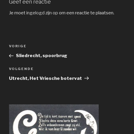
Geef een reactie
Je moet
ingelogd zijn op
om een reactie te plaatsen.
Bericht
Vorig
VORIGE
navigatie
bericht
Sliedrecht, spoorbrug
Volgend
VOLGENDE
bericht
Utrecht, Het Vriesche botervat