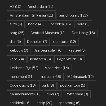
A2
(10)
Amsterdam
(11)
Amsterdam-Rijnkanaal
(11)
ansichtkaart
(127)
auto
(6)
beeld
(43)
beelden
(18)
bord
(5)
brug
(25)
Centraal Museum
(13)
Den Haag
(16)
dier
(6)
Domplein
(7)
domtoren
(12)
gebouw
(9)
Jaarbeursplein
(6)
kasteel
(9)
kerk
(24)
kerktoren
(8)
Lage Weide
(9)
Leidsche Rijn
(53)
Maastricht
(14)
monument
(11)
museum
(69)
Máximapark
(12)
Oudegracht
(13)
park
(8)
postkantoor
(5)
rijksmonument
(10)
rivier
(7)
Rotterdam
(9)
schilderij
(16)
schip
(20)
spoorbrug
(6)