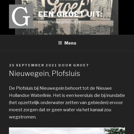
Ga
naar
EEN GROET UIT:
de
https://www.groetuit.nl
inhoud
Menu
GEPLAATST
25 SEPTEMBER 2021
DOOR
GROET
OP
Nieuwegein, Plofsluis
De Plofsluis bij Nieuwegein behoort tot de Nieuwe
Hollandse Waterlinie. Het is een keersluis die bij inundatie
(het opzettelijk onderwater zetten van gebieden) ervoor
moest zorgen dat er geen water via het kanaal zou
wegstromen.