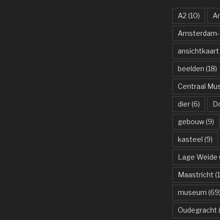
A2
(10)
A
Amsterdam-R
ansichtkaart
beelden
(18)
Centraal M
dier
(6)
D
gebouw
(9)
kasteel
(9)
Lage Weide
Maastricht
(1
museum
(69
Oudegracht
(