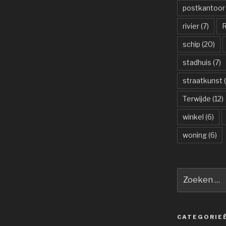
postkantoor
rivier
(7)
R
schip
(20)
stadhuis
(7)
straatkunst
(
Terwijde
(12)
winkel
(6)
woning
(6)
Zoeken
naar:
CATEGORIE