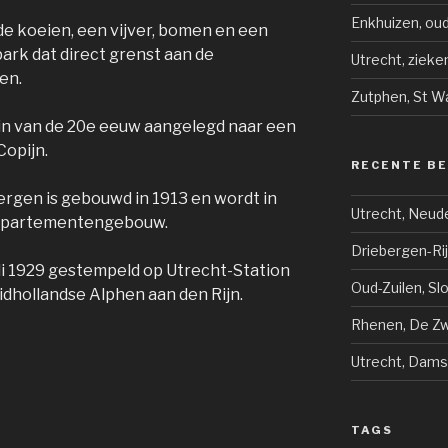
Enkhuizen, ou
e koeien, een vijver, bomen en een
park dat direct grenst aan de
Utrecht, ziek
en.
Zutphen, St W
gin van de 20e eeuw aangelegd naar een
Copijn.
RECENTE B
rgen is gebouwd in 1913 en wordt in
Utrecht, Neud
ppartementengebouw.
Driebergen-Ri
li 1929 gestempeld op Utrecht-Station
Oud-Zuilen, Sl
dhollandse Alphen aan den Rijn.
Rhenen, De Zwi
Utrecht, Dams
TAGS