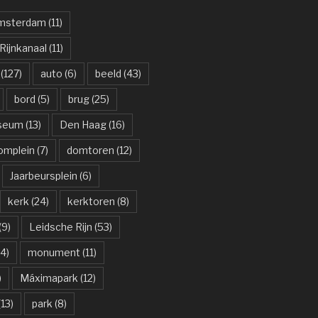
msterdam
(11)
ijnkanaal
(11)
(127)
auto
(6)
beeld
(43)
bord
(5)
brug
(25)
useum
(13)
Den Haag
(16)
omplein
(7)
domtoren
(12)
Jaarbeursplein
(6)
kerk
(24)
kerktoren
(8)
(9)
Leidsche Rijn
(53)
4)
monument
(11)
)
Máximapark
(12)
13)
park
(8)