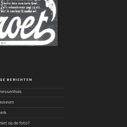
GE BERICHTEN
onessenhuis
dmuseum
kerk
niet op de foto?