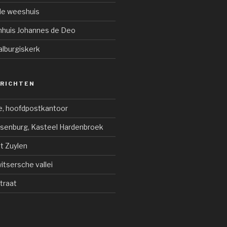
de weeshuis
enhuis Johannes de Deo
alburgiskerk
ERICHTEN
e, hoofdpostkantoor
jsenburg, Kasteel Hardenbroek
ot Zuylen
tsersche vallei
traat