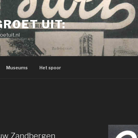
GROET UIT:
oetuit.nl
Museums
Het spoor
ieuw Zandbergen