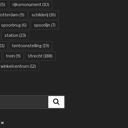
(5)
rijksmonument
(10)
otterdam
(9)
schilderij
(16)
spoorbrug
(6)
spoorlijn
(7)
station
(23)
11)
tentoonstelling
(19)
trein
(9)
Utrecht
(188)
winkelcentrum
(12)
Zoeken
ËN