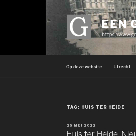
Ga
naar
de
EEN 
inhoud
https://www.gr
Op deze website
Utrecht
TAG:
HUIS TER HEIDE
GEPLAATST
25 MEI 2022
OP
Huis ter Heide, N