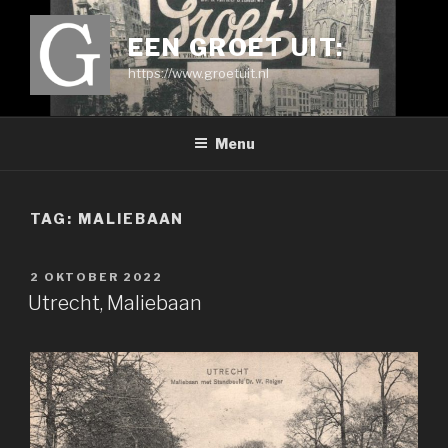
Ga
naar
EEN GROET UIT:
de
https://www.groetuit.nl
inhoud
Menu
TAG:
MALIEBAAN
GEPLAATST
2 OKTOBER 2022
OP
Utrecht, Maliebaan