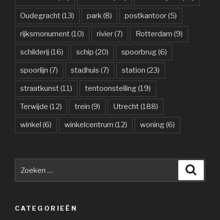
Oudegracht
(13)
park
(8)
postkantoor
(5)
rijksmonument
(10)
rivier
(7)
Rotterdam
(9)
schilderij
(16)
schip
(20)
spoorbrug
(6)
spoorlijn
(7)
stadhuis
(7)
station
(23)
straatkunst
(11)
tentoonstelling
(19)
Terwijde
(12)
trein
(9)
Utrecht
(188)
winkel
(6)
winkelcentrum
(12)
woning
(6)
Zoeken
Zoeke
naar:
CATEGORIEËN