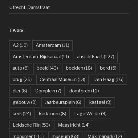
Utrecht, Damstraat
TAGS
A2
(10)
Amsterdam
(11)
Amsterdam-Rijnkanaal
(11)
ansichtkaart
(127)
auto
(6)
beeld
(43)
beelden
(18)
bord
(5)
brug
(25)
Centraal Museum
(13)
Den Haag
(16)
dier
(6)
Domplein
(7)
domtoren
(12)
gebouw
(9)
Jaarbeursplein
(6)
kasteel
(9)
kerk
(24)
kerktoren
(8)
Lage Weide
(9)
Leidsche Rijn
(53)
Maastricht
(14)
monument
(11)
museum
(69)
Máximapark
(12)