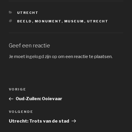
CATEGORIEËN
UTRECHT
TAGS
BEELD
,
MONUMENT
,
MUSEUM
,
UTRECHT
Geef een reactie
Je moet
ingelogd zijn op
om een reactie te plaatsen.
Bericht
Vorig
VORIGE
navigatie
bericht
Oud-Zuilen: Ooievaar
Volgend
VOLGENDE
bericht
Utrecht: Trots van de stad