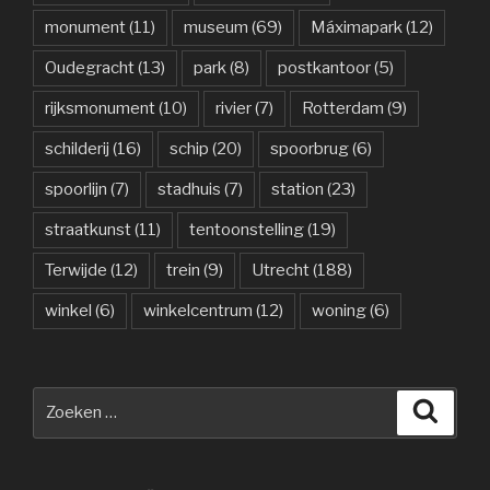
monument
(11)
museum
(69)
Máximapark
(12)
Oudegracht
(13)
park
(8)
postkantoor
(5)
rijksmonument
(10)
rivier
(7)
Rotterdam
(9)
schilderij
(16)
schip
(20)
spoorbrug
(6)
spoorlijn
(7)
stadhuis
(7)
station
(23)
straatkunst
(11)
tentoonstelling
(19)
Terwijde
(12)
trein
(9)
Utrecht
(188)
winkel
(6)
winkelcentrum
(12)
woning
(6)
Zoeken
Zoeke
naar: