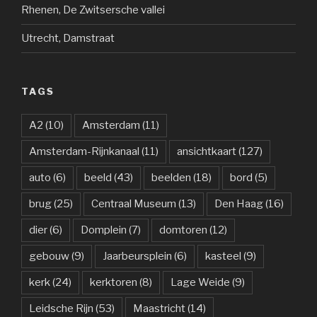
Rhenen, De Zwitsersche vallei
Utrecht, Damstraat
TAGS
A2
(10)
Amsterdam
(11)
Amsterdam-Rijnkanaal
(11)
ansichtkaart
(127)
auto
(6)
beeld
(43)
beelden
(18)
bord
(5)
brug
(25)
Centraal Museum
(13)
Den Haag
(16)
dier
(6)
Domplein
(7)
domtoren
(12)
gebouw
(9)
Jaarbeursplein
(6)
kasteel
(9)
kerk
(24)
kerktoren
(8)
Lage Weide
(9)
Leidsche Rijn
(53)
Maastricht
(14)