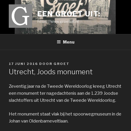
Ga
naar
EEN GROET UIT:
de
https://www.groetuit.nl
inhoud
Menu
GEPLAATST
17 JUNI 2016
DOOR
GROET
OP
Utrecht, Joods monument
Zeventig jaar na de Tweede Wereldoorlog kreeg Utrecht
een monument ter nagedachtenis aan de 1.239 Joodse
slachtoffers uit Utrecht van de Tweede Wereldoorlog.
Het monument staat vlak bij het spoorwegmuseum in de
Johan van Oldenbarneveltlaan.