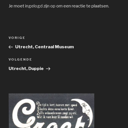
Je moet
ingelogd zijn op
om een reactie te plaatsen.
Bericht
Vorig
VORIGE
navigatie
bericht
Utrecht, Centraal Museum
Volgend
VOLGENDE
bericht
Utrecht, Duppie