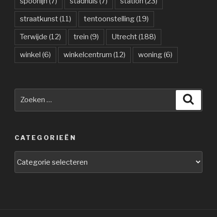
spoorlijn
(7)
stadhuis
(7)
station
(23)
straatkunst
(11)
tentoonstelling
(19)
Terwijde
(12)
trein
(9)
Utrecht
(188)
winkel
(6)
winkelcentrum
(12)
woning
(6)
Zoeken
Zoeke
naar:
CATEGORIEËN
Categorieën