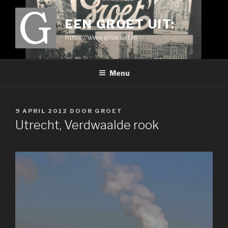
Ga
naar
EEN GROET UIT:
de
https://www.groetuit.nl
inhoud
Menu
GEPLAATST
9 APRIL 2012
DOOR
GROET
OP
Utrecht, Verdwaalde rook