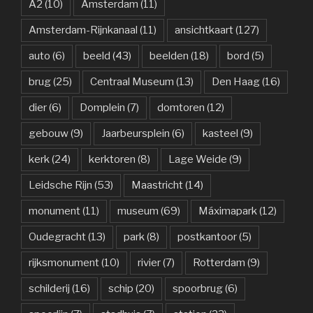
A2
(10)
Amsterdam
(11)
Amsterdam-Rijnkanaal
(11)
ansichtkaart
(127)
auto
(6)
beeld
(43)
beelden
(18)
bord
(5)
brug
(25)
Centraal Museum
(13)
Den Haag
(16)
dier
(6)
Domplein
(7)
domtoren
(12)
gebouw
(9)
Jaarbeursplein
(6)
kasteel
(9)
kerk
(24)
kerktoren
(8)
Lage Weide
(9)
Leidsche Rijn
(53)
Maastricht
(14)
monument
(11)
museum
(69)
Máximapark
(12)
Oudegracht
(13)
park
(8)
postkantoor
(5)
rijksmonument
(10)
rivier
(7)
Rotterdam
(9)
schilderij
(16)
schip
(20)
spoorbrug
(6)