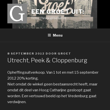
Ga
naar
EEN GROET UIT:
de
https://www.groetuit.nl
inhoud
Menu
GEPLAATST
8 SEPTEMBER 2012
DOOR
GROET
OP
Utrecht, Peek & Cloppenburg
Opheffingsuitverkoop. Van 1 tot en met 15 september
2012 20% korting.
Niet omdat de winkel geen bestaansrecht heeft, maar
omdat dit deel van Hoog Catharijne gesloopt gaat
worden. Een vertouwd beeld op het Vredenburg gaat
verdwijnen.