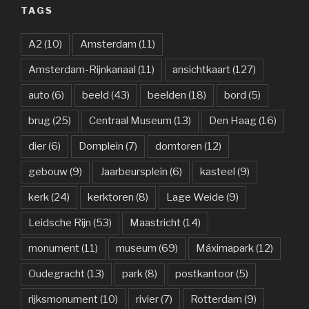
TAGS
A2
(10)
Amsterdam
(11)
Amsterdam-Rijnkanaal
(11)
ansichtkaart
(127)
auto
(6)
beeld
(43)
beelden
(18)
bord
(5)
brug
(25)
Centraal Museum
(13)
Den Haag
(16)
dier
(6)
Domplein
(7)
domtoren
(12)
gebouw
(9)
Jaarbeursplein
(6)
kasteel
(9)
kerk
(24)
kerktoren
(8)
Lage Weide
(9)
Leidsche Rijn
(53)
Maastricht
(14)
monument
(11)
museum
(69)
Máximapark
(12)
Oudegracht
(13)
park
(8)
postkantoor
(5)
rijksmonument
(10)
rivier
(7)
Rotterdam
(9)