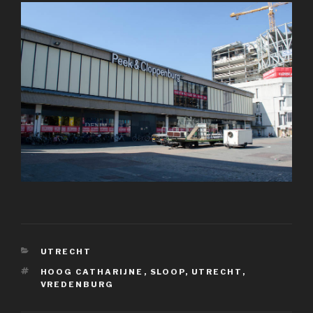
CATEGORIEËN
UTRECHT
TAGS
HOOG CATHARIJNE
,
SLOOP
,
UTRECHT
,
VREDENBURG