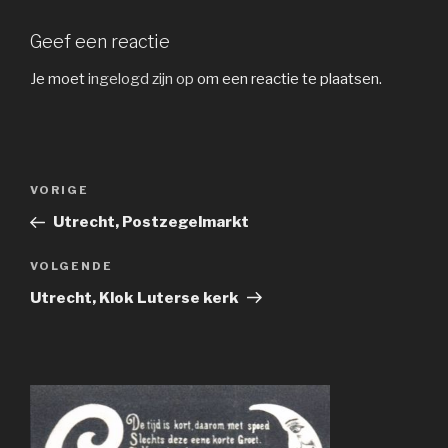
Geef een reactie
Je moet
ingelogd zijn op
om een reactie te plaatsen.
Bericht
Vorig
VORIGE
navigatie
bericht
Utrecht, Postzegelmarkt
Volgend
VOLGENDE
bericht
Utrecht, Klok Luterse kerk