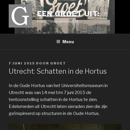
Ga
naar
EEN GROET UIT:
de
https://www.groetuit.nl
inhoud
Menu
GEPLAATST
7 JUNI 2015
DOOR
GROET
OP
Utrecht: Schatten in de Hortus
In de Oude Hortus van het Universiteitsmuseum in
Utrecht was van 14 mei t/m 7 juni 2015 de
tentoonstelling schatten in de Hortus te zien.
Edelsmeden uit Utrecht laten sieraden zien die zijn
geïnspireerd op structuren in de Oude Hortus.