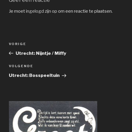
Je moet
ingelogd zijn op
om een reactie te plaatsen.
Bericht
Vorig
VORIGE
navigatie
bericht
Utrecht: Nijntje / Miffy
Volgend
VOLGENDE
bericht
Utrecht: Bosspeeltuin