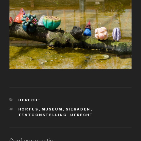
CATEGORIEËN
UTRECHT
TAGS
HORTUS
,
MUSEUM
,
SIERADEN
,
TENTOONSTELLING
,
UTRECHT
Geef een reactie