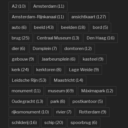
A2
(10)
Amsterdam
(11)
Amsterdam-Rijnkanaal
(11)
ansichtkaart
(127)
auto
(6)
beeld
(43)
beelden
(18)
bord
(5)
brug
(25)
Centraal Museum
(13)
Den Haag
(16)
dier
(6)
Domplein
(7)
domtoren
(12)
gebouw
(9)
Jaarbeursplein
(6)
kasteel
(9)
kerk
(24)
kerktoren
(8)
Lage Weide
(9)
Leidsche Rijn
(53)
Maastricht
(14)
monument
(11)
museum
(69)
Máximapark
(12)
Oudegracht
(13)
park
(8)
postkantoor
(5)
rijksmonument
(10)
rivier
(7)
Rotterdam
(9)
schilderij
(16)
schip
(20)
spoorbrug
(6)